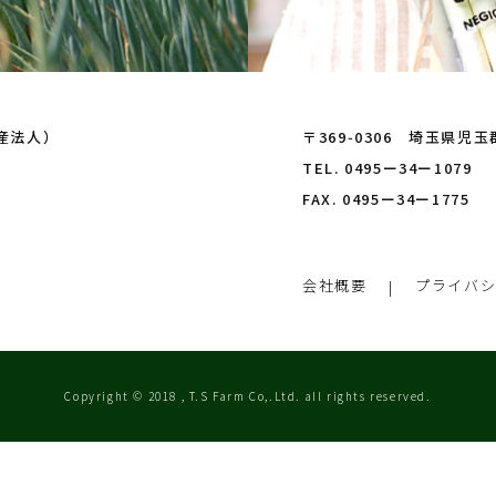
産法人）
〒369‑0306 埼玉県児
TEL. 0495ー34ー1079
FAX. 0495ー34ー1775
会社概要
プライバ
Copyright © 2018 , T.S Farm Co,.Ltd. all rights reserved.