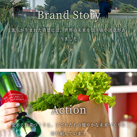
Brand Story
葱王が生まれた背景には、世界の未来を思う強い決意があ
りました
Action
愛ある野菜づくりと、子どもたちの健やかな未来づくりに
取り組んでいます