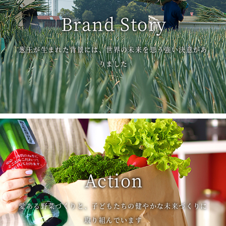
Brand Story
葱王が生まれた背景には、世界の未来を思う強い決意があ
りました
Action
愛ある野菜づくりと、子どもたちの健やかな未来づくりに
取り組んでいます