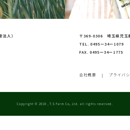
産法人）
〒369‑0306 埼玉県児
TEL. 0495ー34ー1079
FAX. 0495ー34ー1775
会社概要
プライバ
Copyright © 2018 , T.S Farm Co,.Ltd. all rights reserved.