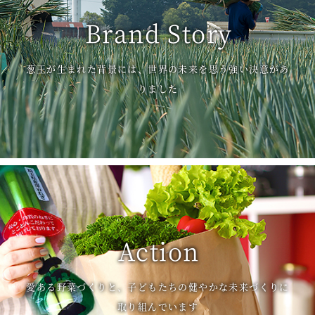
Brand Story
葱王が生まれた背景には、世界の未来を思う強い決意があ
りました
Action
愛ある野菜づくりと、子どもたちの健やかな未来づくりに
取り組んでいます