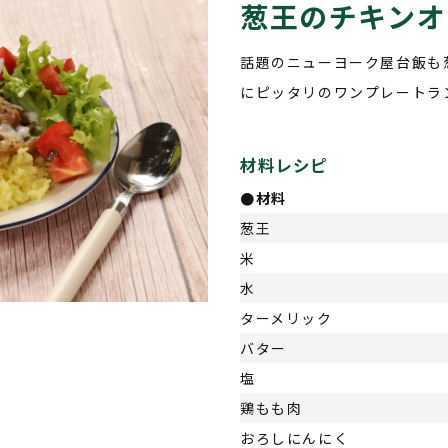
葱王のチキンオ
話題のニューヨーク屋台飯も
にピッタリのワンプレートラ
材料レシピ
●
材料
葱王
米
水
ターメリック
バター
塩
鶏もも肉
おろしにんにく