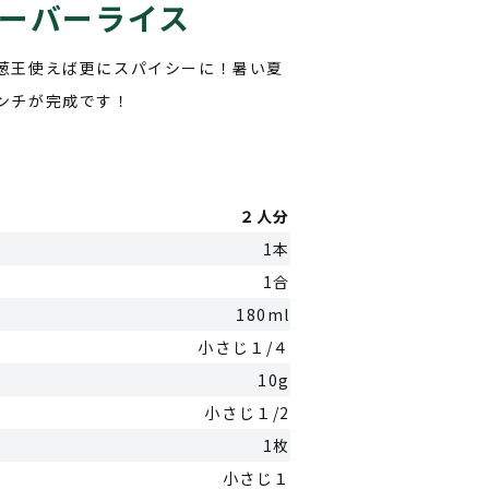
ーバーライス
葱王使えば更にスパイシーに！暑い夏
ンチが完成です！
２人分
1本
1合
180ml
小さじ１/４
10g
小さじ１/2
1枚
小さじ１