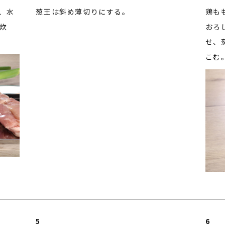
、水
葱王は斜め薄切りにする。
鶏も
炊
おろ
せ、
こむ
5
6