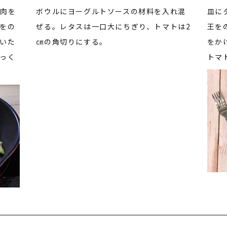
も肉を
ボウルにヨーグルトソースの材料を入れ混
皿に
をの
ぜる。レタスは一口大にちぎり、トマトは2
王を
いた
㎝の角切りにする。
をか
っく
トマ