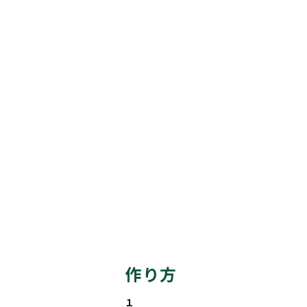
作り方
１