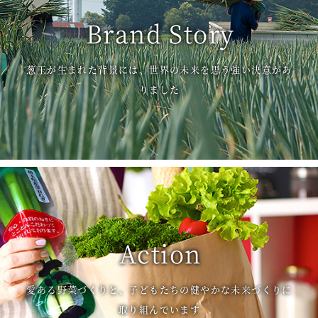
Brand Story
葱王が生まれた背景には、世界の未来を思う強い決意があ
りました
Action
愛ある野菜づくりと、子どもたちの健やかな未来づくりに
取り組んでいます