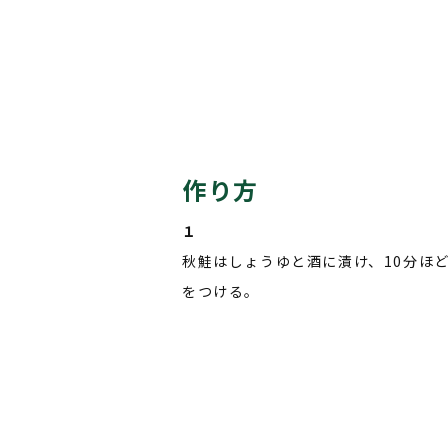
作り方
１
秋鮭はしょうゆと酒に漬け、10分ほ
をつける。