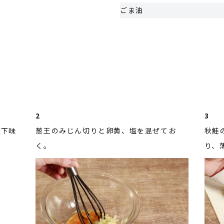
ごま油
2
3
ど下味
葱王のみじん切りと卵黄、塩を混ぜてお
秋鮭
く。
り、