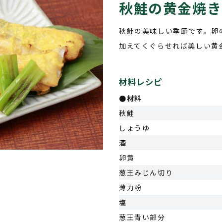
秋鮭の黄金焼き
秋鮭の美味しい季節です。卵
加えてくぐらせれば美しい黄
材料レシピ
●
材料
秋鮭
しょうゆ
酒
卵黄
葱王みじん切り
薄力粉
塩
葱王青い部分