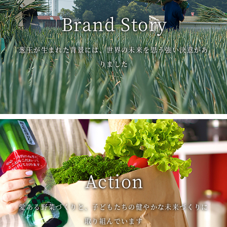
Brand Story
葱王が生まれた背景には、世界の未来を思う強い決意があ
りました
Action
愛ある野菜づくりと、子どもたちの健やかな未来づくりに
取り組んでいます